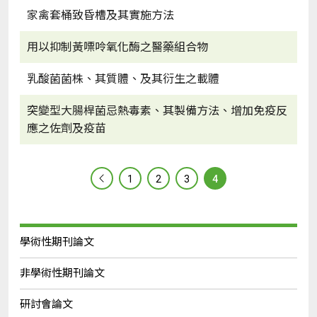
家禽套桶致昏槽及其實施方法
用以抑制黃嘌呤氧化酶之醫藥組合物
乳酸菌菌株、其質體、及其衍生之載體
突變型大腸桿菌忌熱毒素、其製備方法、增加免疫反
應之佐劑及疫苗
1
2
3
4
學術性期刊論文
非學術性期刊論文
研討會論文