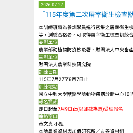
2026-07-27
「115年度第二次屠宰衛生檢查
本訓練班將為參訓學員進行密集之屠宰衛生
等，測驗合格者，可取得屠宰衛生檢查訓練
委辦單位
農業部動植物防疫檢疫署、財團法人中央畜
主辦單位
財團法人農業科技研究院
訓練日期
115年7月27至8月7日止
訓練地點
國立中興大學獸醫學院動物疾病診斷中心101教室(
報名資訊
即日起至
7月9日止(以郵戳為憑)受理報名
連絡窗口
黃文貞 小姐
本院農業資材與加值研究所／友善資材組