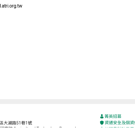
i.org.tw
菁英招募
資通安全及個資
山區大湖路51巷1號
究院 Agricultural Technology Research
訂閱農科院電子