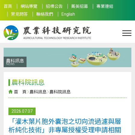
首頁
網站導覽
招標公告
菁英招募
專業連結
常見問答
聯絡我們
English
農科訊息
NEWS
農科院訊息
首 頁
農科訊息
農科院訊息
2026.07.07
「灌木葉片胞外囊泡之切向流過濾與層
析純化技術」非專屬授權受理申請相關