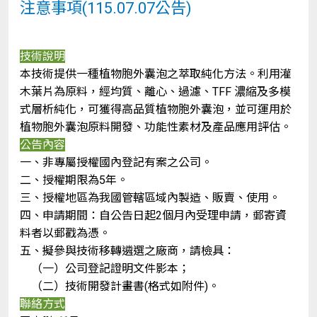
注意事項(115.07.07公告)
技術說明
本技術提供一種植物胞外囊泡之萃取純化方法。利用灌
木葉片為原料，經均質、離心、過濾、TFF 濃縮及多模
式層析純化，可獲得高品質植物胞外囊泡，並可運用於
植物胞外囊泡原料開發、功能性素材及產品應用評估。
公告內容
一、非專屬授權國內登記有案之公司。
二、授權期限為5年。
三、授權地區為我國管轄區域內製造、販賣、使用。
四、申請期間：自公告日起2個月內受理申請，郵寄資
料者以郵戳為憑。
五、擬參與技術移轉遴選之廠商，請檢具：
（一）公司登記證明文件影本；
（二）技術開發計畫書(格式如附件)。
聯絡方式