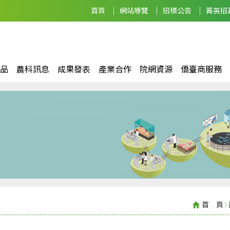
首頁
網站導覽
招標公告
菁英招
品
農科訊息
成果發表
產業合作
院網資源
僑臺商服務
首 頁