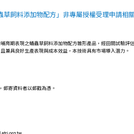
蟲草飼料添加物配方」非專屬授權受理申請相
豬哺育期表現之蛹蟲草飼料添加物配方雛形產品，經田間試驗評
，且兼具良好生產表現與成本效益，本技術具有市場導入潛力。
。
，郵寄資料者以郵戳為憑。
ri.org.tw