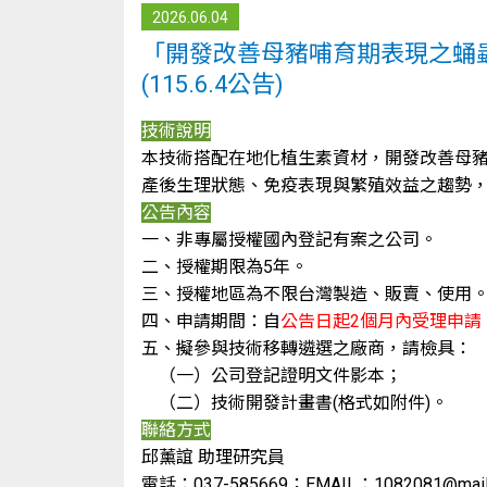
2026.06.04
「開發改善母豬哺育期表現之蛹
(115.6.4公告)
技術說明
本技術搭配在地化植生素資材，開發改善母
產後生理狀態、免疫表現與繁殖效益之趨勢
公告內容
一、非專屬授權國內登記有案之公司。
二、授權期限為5年。
三、授權地區為不限台灣製造、販賣、使用
四、申請期間：自
公告日起2個月內受理申請
五、擬參與技術移轉遴選之廠商，請檢具：
（一）公司登記證明文件影本；
（二）技術開發計畫書(格式如附件)。
聯絡方式
邱薰誼 助理研究員
電話：037-585669；EMAIL：1082081@mail.at