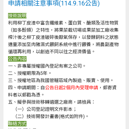
申請相關注意事項(114.9.16公告)
技術說明
利用柳丁皮渣中富含纖維素、蛋白質、醣類及活性物質
（如多酚類）之特性，將果菜截切場或果菜加工廠收集
榨汁後之柳丁皮渣破碎後厭氧保存，以發酵飼料之狀態
適量添加至肉豬濕式餵飼系統中進行餵養，將農副產物
循環再利用，以創造不同以往之經濟價值。
公告內容
一、非專屬授權國內登記有案之公司。
二、授權期限為5年。
三、授權地區為我國管轄區域內製造、販賣、使用。
四、申請期間：自
公告日起2個月內受理申請
，郵寄資
料者以郵戳為憑。
五、擬參與技術移轉遴選之廠商，請檢具：
（一）公司登記證明文件影本；
（二）技術開發計畫書(格式如附件)。
聯絡方式