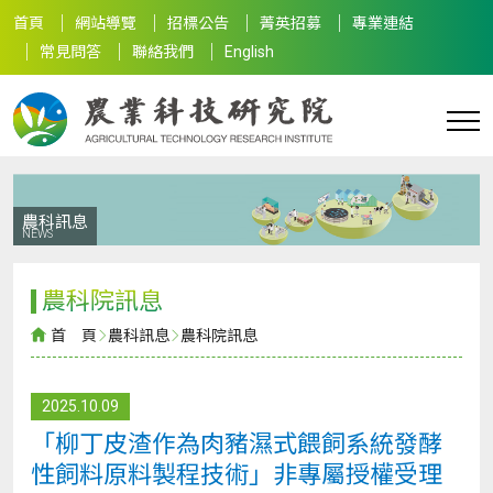
首頁
網站導覽
招標公告
菁英招募
專業連結
常見問答
聯絡我們
English
農科訊息
NEWS
農科院訊息
首 頁
農科訊息
農科院訊息
2025.10.09
「柳丁皮渣作為肉豬濕式餵飼系統發酵
性飼料原料製程技術」非專屬授權受理