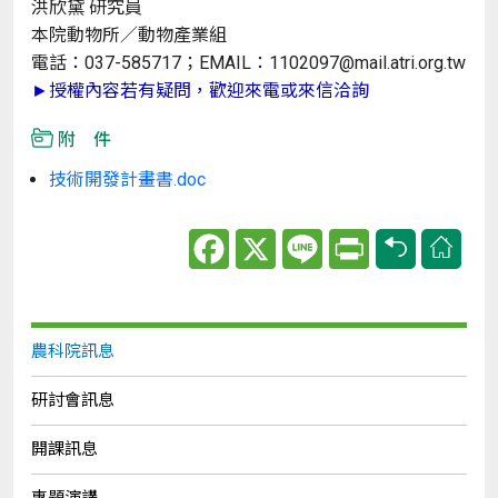
洪欣黛 研究員
本院動物所／動物產業組
電話：037-585717；EMAIL：1102097@mail.atri.org.tw
►授權內容若有疑問，歡迎來電或來信洽詢
附 件
技術開發計畫書.doc
Facebook
X
Line
Print
農科院訊息
研討會訊息
開課訊息
專題演講